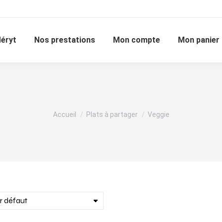
éryt
Nos prestations
Mon compte
Mon panier
Vous êtes ici :
Accueil
Plats à partager
Veggie