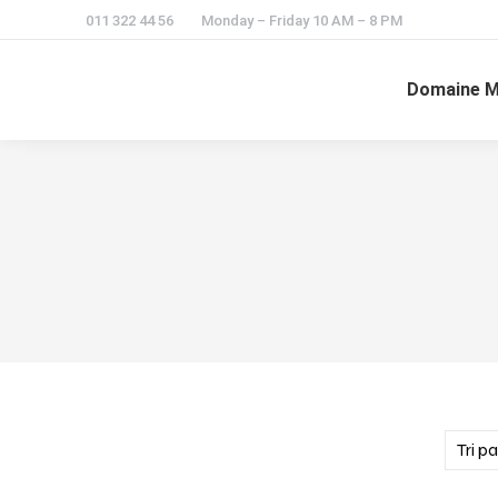
011 322 44 56
Monday – Friday 10 AM – 8 PM
Domaine M