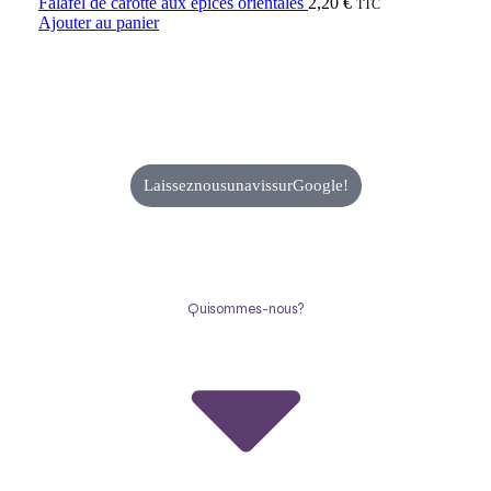
Falafel de carotte aux épices orientales
2,20
€
TTC
Ajouter au panier
Laissez nous un avis sur Google !
Qui sommes-nous ?