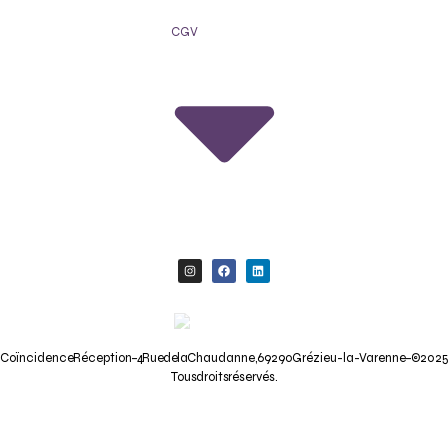
CGV
Coïncidence Réception – 4 Rue de la Chaudanne, 69290 Grézieu-la-Varenne – © 202
Tous droits réservés.