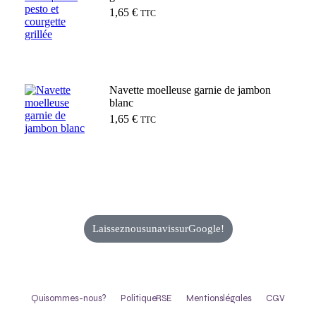
1,65
€
TTC
Ajouter au panier
Navette moelleuse garnie de jambon
blanc
1,65
€
TTC
Ajouter au panier
Laissez nous un avis sur Google !
Qui sommes-nous ?
Politique RSE
Mentions légales
CGV