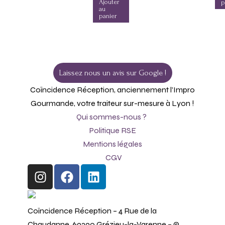
Ajouter
p
au
panier
Laissez nous un avis sur Google !
Coïncidence Réception, anciennement l’Impro
Gourmande, votre traiteur sur-mesure à Lyon !
Qui sommes-nous ?
Politique RSE
Mentions légales
CGV
Coïncidence Réception – 4 Rue de la
Chaudanne, 69290 Grézieu-la-Varenne – ©