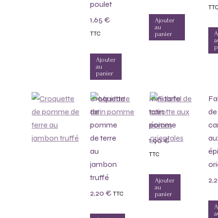
poulet
TT
1,65
€
Ajouter
au
A
TTC
panier
a
p
Ajouter
au
panier
Croquette
Mini tarte
Fa
de
tatin
de
pomme
pomme
ca
de terre
au
1,90
€
au
ép
TTC
jambon
or
truffé
2,
Ajouter
au
2,20
€
TTC
panier
A
a