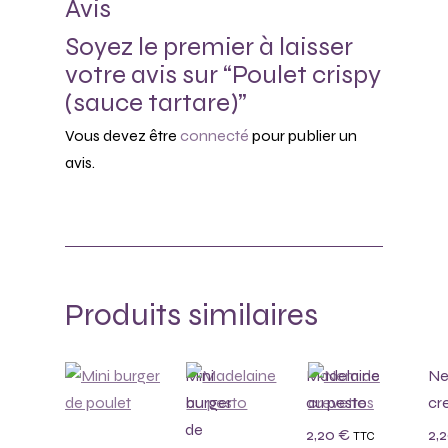
Avis
Soyez le premier à laisser
votre avis sur “Poulet crispy
(sauce tartare)”
Vous devez être
connecté
pour publier un
avis.
Produits similaires
Mini
Madelaine
Ne
burger
au pesto
cr
de
2,20
€
2,
TTC