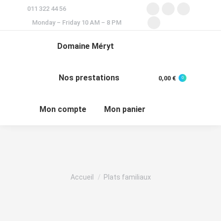
011 322 44 56
Monday – Friday 10 AM – 8 PM
Domaine Méryt
Nos prestations
0,00
€
0
Mon compte
Mon panier
Vous êtes ici :
Accueil
Plats familiaux