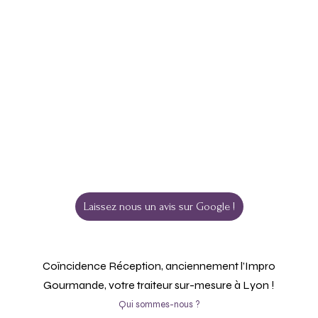
Porcelet rôti
22,50
€
TTC
Laissez nous un avis sur Google !
Coïncidence Réception, anciennement l’Impro
Gourmande, votre traiteur sur-mesure à Lyon !
Qui sommes-nous ?