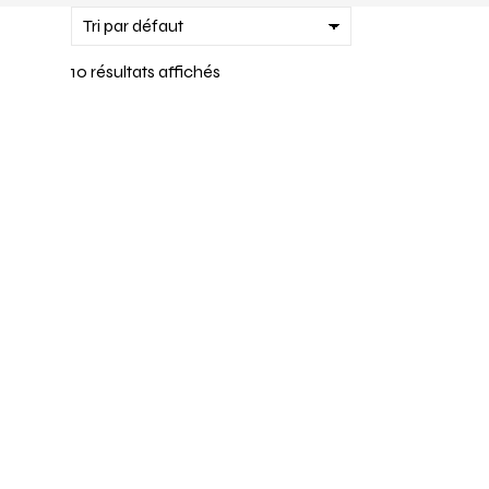
10 résultats affichés
Agneau rôti « méchoui »