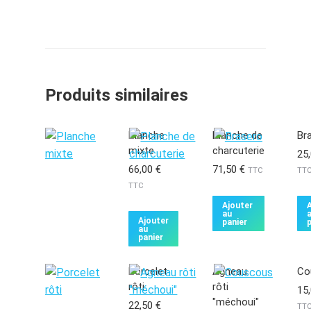
Produits similaires
Planche
Planche de
Br
mixte
charcuterie
25
66,00
€
71,50
€
TTC
TT
TTC
Ajouter
au
Ajouter
panier
p
au
panier
Porcelet
Agneau
Co
rôti
rôti
15
"méchoui"
22,50
€
TT