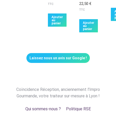
22,50
€
TTC
TTC
Ajouter
p
au
Ajouter
panier
au
panier
Laissez nous un avis sur Google !
Coïncidence Réception, anciennement l’Impro
Gourmande, votre traiteur sur-mesure à Lyon !
Qui sommes-nous ?
Politique RSE