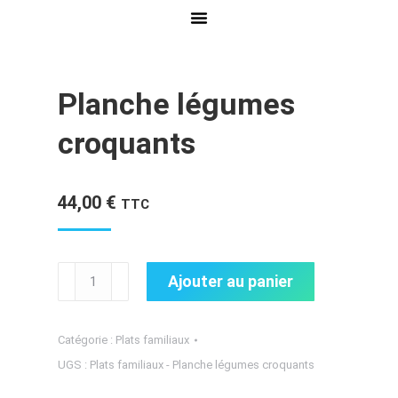
Planche légumes
croquants
44,00
€
TTC
Ajouter au panier
Catégorie :
Plats familiaux
UGS :
Plats familiaux - Planche légumes croquants