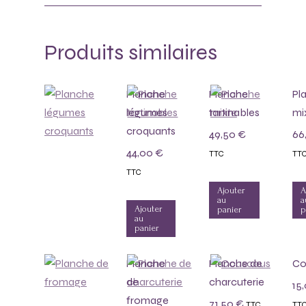
Produits similaires
Planche
Planche
Pl
légumes
tartinables
mi
croquants
49,50
€
66
44,00
€
TTC
TT
TTC
Ajouter
A
au
a
Ajouter
panier
p
au
panier
Planche
Planche de
Co
de
charcuterie
15
fromage
71,50
€
TTC
TT