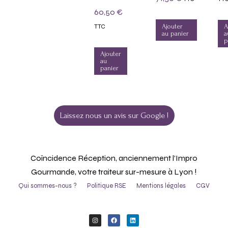
60,50
€
Ajouter
A
TTC
au panier
a
p
Ajouter
au
panier
Laissez nous un avis sur Google !
Coïncidence Réception, anciennement l’Impro
Gourmande, votre traiteur sur-mesure à Lyon !
Qui sommes-nous ?
Politique RSE
Mentions légales
CGV