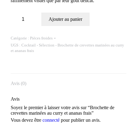
raffinement visuel que par leur goût délicat.
Ajouter au panier
Catégorie :
Pièces froides
UGS :
Cocktail - Sélection - Brochette de crevettes marinées au curry
et ananas frais
Avis (0)
Avis
Soyez le premier à laisser votre avis sur “Brochette de
crevettes marinées au curry et ananas frais”
Vous devez être
connecté
pour publier un avis.