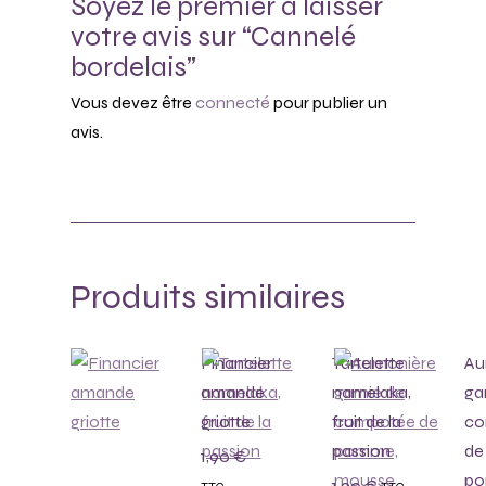
Soyez le premier à laisser
votre avis sur “Cannelé
bordelais”
Vous devez être
connecté
pour publier un
avis.
Produits similaires
Financier
Tartelette
Au
amande
namelaka,
ga
griotte
fruit de la
co
passion
de
1,90
€
po
1,90
€