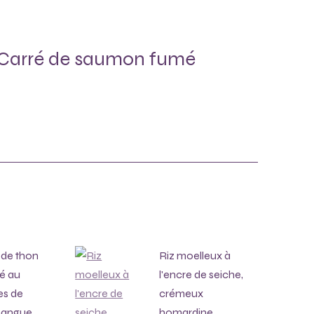
r “Carré de saumon fumé
 de thon
Riz moelleux à
né au
l'encre de seiche,
es de
crémeux
mangue
homardine