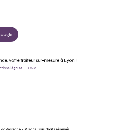
Google !
, votre traiteur sur-mesure à Lyon !
tions légales
CGV
la-Varenne – © 2025 Tous droits réservés.