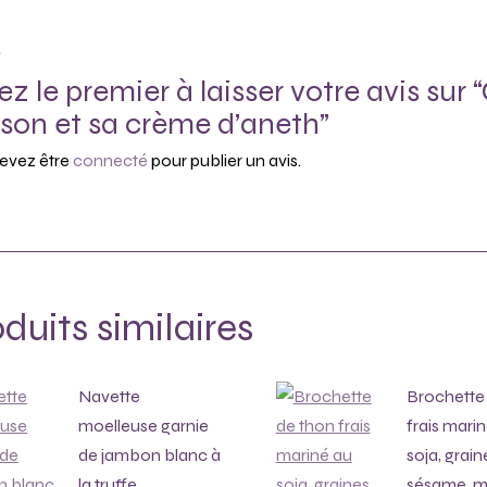
s
ez le premier à laisser votre avis su
son et sa crème d’aneth”
evez être
connecté
pour publier un avis.
duits similaires
Navette
Brochette
moelleuse garnie
frais mari
de jambon blanc à
soja, grain
la truffe
sésame, 