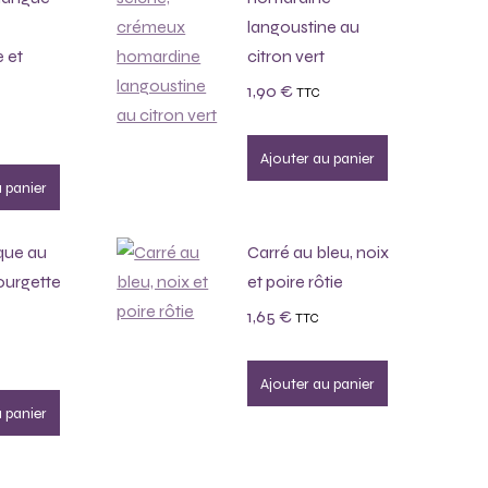
langoustine au
e et
citron vert
1,90
€
TTC
Ajouter au panier
 panier
que au
Carré au bleu, noix
ourgette
et poire rôtie
1,65
€
TTC
Ajouter au panier
 panier