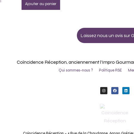
Ajouter au panier
Laissez nous un avis sur 
Coïncidence Réception, anciennement l’Impro Gourmande
Qui sommes-nous ?
Politique RSE
Men
Coïncidence Réception – 4 Rue de la Chaudanne, 69290 Grézieu-