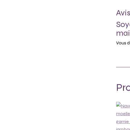
Avi
Soy
mai
Vous d
Pro