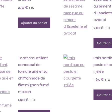
au piment
2,10
€
TTC
d'Espelett
avocat
Ajouter au panier
2,10
€
TTC
Ajouter au
Toast croustillant,
Pain nordi
concassé de
pesto et c
tomate aillé et sa
grillée
chiffonnade de
1,65
€
TTC
filet mignon fumé
maison
Ajouter au
1,90
€
TTC