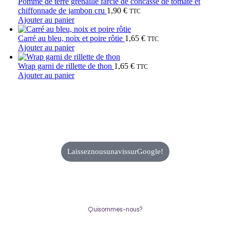
Pomme de terre grenaille farcie de concassé de tomate et
chiffonnade de jambon cru
1,90
€
TTC
Ajouter au panier
Carré au bleu, noix et poire rôtie
1,65
€
TTC
Ajouter au panier
Wrap garni de rillette de thon
1,65
€
TTC
Ajouter au panier
Laissez nous un avis sur Google !
Qui sommes-nous ?