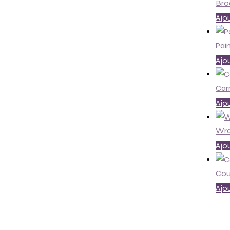
Bro
Ajou
Pain
Ajou
Carr
Ajou
Wra
Ajou
Cou
Ajou