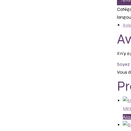
Ajout
Catégo
langous
Avis
Av
Il n’y 
Soyez l
Vous d
Pr
Mini
Ajou