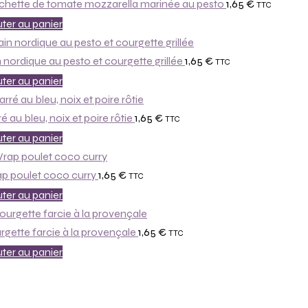
chette de tomate mozzarella marinée au pesto
1,65
€
TTC
ter au panier
 nordique au pesto et courgette grillée
1,65
€
TTC
ter au panier
é au bleu, noix et poire rôtie
1,65
€
TTC
ter au panier
p poulet coco curry
1,65
€
TTC
ter au panier
rgette farcie à la provençale
1,65
€
TTC
ter au panier