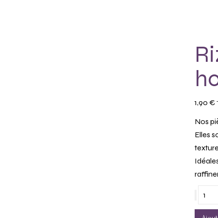
Ri
ho
1,90
€
Nos pi
Elles s
texture
Idéale
raffine