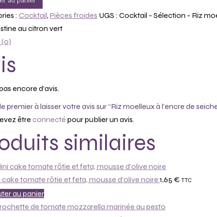
er au panier
ries :
Cocktail
,
Pièces froides
UGS :
Cocktail - Sélection - Riz m
tine au citron vert
 (0)
is
a pas encore d’avis.
e premier à laisser votre avis sur “Riz moelleux à l’encre de sei
evez être
connecté
pour publier un avis.
oduits similaires
 cake tomate rôtie et feta, mousse d'olive noire
1,65
€
TTC
ter au panier