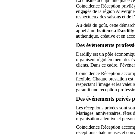
La cuisine occupe une place cen
Coïncidence Réception privilégi
engagés de la région Auvergne-
respectueux des saisons et de 
Au-delà du goût, cette démarch
appel à un
traiteur à Dardilly
authentique, créative et en acc
Des événements professio
Dardilly est un pôle économiqu
organisent régulièrement des év
clients. Dans ce cadre, l’événe
Coïncidence Réception accompa
flexible. Chaque prestation est
respectant l’image et les valeur
garantit une réception professio
Des événements privés pe
Les réceptions privées sont s
Mariages, anniversaires, fêtes d
organisation attentive et person
Coïncidence Réception accompag
réceptions chaleureuses et conv