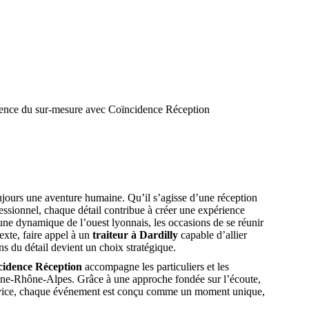
xigence du sur-mesure avec Coïncidence Réception
jours une aventure humaine. Qu’il s’agisse d’une réception
ssionnel, chaque détail contribue à créer une expérience
e dynamique de l’ouest lyonnais, les occasions de se réunir
xte, faire appel à un
traiteur à Dardilly
capable d’allier
ns du détail devient un choix stratégique.
cidence Réception
accompagne les particuliers et les
gne-Rhône-Alpes. Grâce à une approche fondée sur l’écoute,
 service, chaque événement est conçu comme un moment unique,