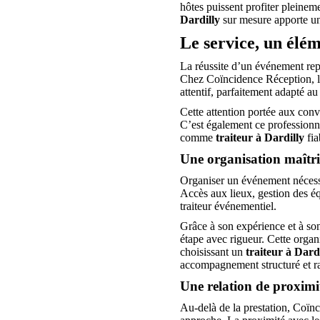
hôtes puissent profiter pleinem
Dardilly
sur mesure apporte une
Le service, un élém
La réussite d’un événement repos
Chez Coïncidence Réception, les
attentif, parfaitement adapté a
Cette attention portée aux conv
C’est également ce professionn
comme
traiteur à Dardilly
fia
Une organisation maîtri
Organiser un événement nécessi
Accès aux lieux, gestion des équ
traiteur événementiel.
Grâce à son expérience et à so
étape avec rigueur. Cette organ
choisissant un
traiteur à Dard
accompagnement structuré et ra
Une relation de proximit
Au-delà de la prestation, Coïn