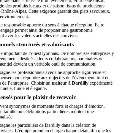
trale dans la réussite d’un événement. Pour cette raison,
e des produits locaux et de saison, issus de producteurs
Rhône-Alpes. Cette exigence garantit des plats savoureux,
l’environnement.
e responsable apporte du sens à chaque réception. Faire
engagé permet ainsi de proposer une gastronomie
ord avec les valeurs actuelles des convives.
nnels structurés et valorisants
e important de l’ouest lyonnais. De nombreuses entreprises y
énements destinés à leurs collaborateurs, partenaires ou
mentiel devient un véritable outil de communication.
gne les professionnels avec une approche rigoureuse et
 pensée pour répondre aux objectifs de l’événement, tout en
s de l’entreprise. Choisir un
traiteur à Dardilly
expérimenté
nnelle, fluide et élégante.
nsés pour le plaisir de recevoir
ouvent synonymes de moments forts et chargés d’émotion.
e famille ou célébrations particulières méritent une
nalisée.
ne les particuliers de Dardilly dans la création de
iviales. L’équipe prend en charge chaque détail afin que les