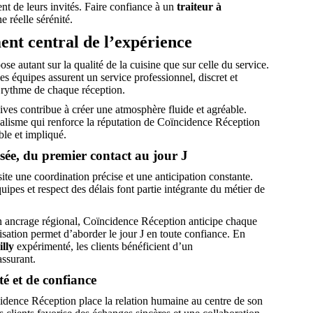
ent de leurs invités. Faire confiance à un
traiteur à
 réelle sérénité.
ent central de l’expérience
e autant sur la qualité de la cuisine que sur celle du service.
 équipes assurent un service professionnel, discret et
u rythme de chaque réception.
ives contribue à créer une atmosphère fluide et agréable.
alisme qui renforce la réputation de Coïncidence Réception
ble et impliqué.
sée, du premier contact au jour J
te une coordination précise et une anticipation constante.
ipes et respect des délais font partie intégrante du métier de
n ancrage régional, Coïncidence Réception anticipe chaque
isation permet d’aborder le jour J en toute confiance. En
illy
expérimenté, les clients bénéficient d’un
ssurant.
é et de confiance
cidence Réception place la relation humaine au centre de son