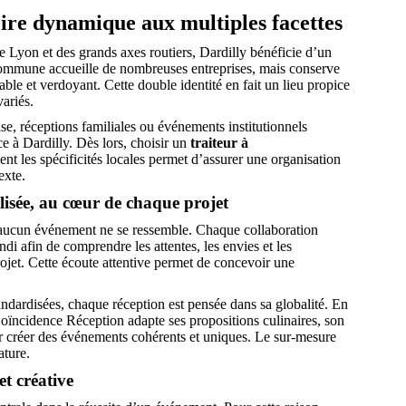
oire dynamique aux multiples facettes
 Lyon et des grands axes routiers, Dardilly bénéficie d’un
ommune accueille de nombreuses entreprises, mais conserve
ble et verdoyant. Cette double identité en fait un lieu propice
ariés.
ise, réceptions familiales ou événements institutionnels
ce à Dardilly. Dès lors, choisir un
traiteur à
nt les spécificités locales permet d’assurer une organisation
exte.
isée, au cœur de chaque projet
ucun événement ne se ressemble. Chaque collaboration
i afin de comprendre les attentes, les envies et les
ojet. Cette écoute attentive permet de concevoir une
ndardisées, chaque réception est pensée dans sa globalité. En
Coïncidence Réception adapte ses propositions culinaires, son
ur créer des événements cohérents et uniques. Le sur-mesure
ature.
t créative