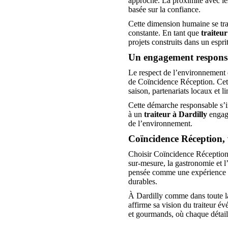
approche. La proximité avec les
basée sur la confiance.
Cette dimension humaine se trad
constante. En tant que
traiteur
projets construits dans un esprit
Un engagement responsa
Le respect de l’environnement et
de Coïncidence Réception. Cette
saison, partenariats locaux et l
Cette démarche responsable s’in
à un
traiteur à Dardilly
engagé
de l’environnement.
Coïncidence Réception, v
Choisir Coïncidence Réception,
sur-mesure, la gastronomie et 
pensée comme une expérience u
durables.
À Dardilly comme dans toute 
affirme sa vision du traiteur é
et gourmands, où chaque détai