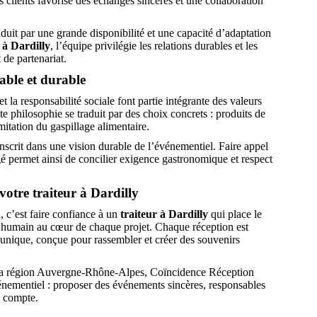
 clients favorise des échanges sincères et une collaboration
uit par une grande disponibilité et une capacité d’adaptation
 à Dardilly
, l’équipe privilégie les relations durables et les
 de partenariat.
ble et durable
 la responsabilité sociale font partie intégrante des valeurs
 philosophie se traduit par des choix concrets : produits de
imitation du gaspillage alimentaire.
scrit dans une vision durable de l’événementiel. Faire appel
 permet ainsi de concilier exigence gastronomique et respect
otre traiteur à Dardilly
 c’est faire confiance à un
traiteur à Dardilly
qui place le
l’humain au cœur de chaque projet. Chaque réception est
nique, conçue pour rassembler et créer des souvenirs
la région Auvergne-Rhône-Alpes, Coïncidence Réception
vénementiel : proposer des événements sincères, responsables
l compte.